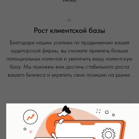
-1-
Рост клиентской базы
Благодаря нашим усилиям по продвижению вашей
аудиторской фирмы, вы сможете привлечь больше
потенциальных клиентов и увеличить вашу клиентскую
базу. Мы поможем вам достичь стабильного роста
вашего бизнеса и укрепить свою позицию на рынке.
-2-
Увеличение узнаваемости бренда