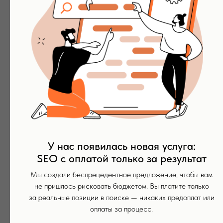
Наши маркетинговые стратегии помогут увеличить
узнаваемость вашей аудиторской фирмы и создать
положительный имидж в глазах потенциальных
клиентов. Мы разрабатываем качественный контент
и эффективные рекламные кампании, которые
помогут вашему бренду выделиться на фоне
конкурентов.
-3-
У нас появилась новая услуга:
Повышение конверсии на 30%
SEO с оплатой только за результат
и более
Мы создали беспрецедентное предложение, чтобы вам
Наши маркетинговые усилия направлены
не пришлось рисковать бюджетом. Вы платите только
на увеличение конверсии вашего сайта и рекламных
за реальные позиции в поиске — никаких предоплат или
оплаты за процесс.
кампаний. Мы оптимизируем ваш веб-сайт и контент