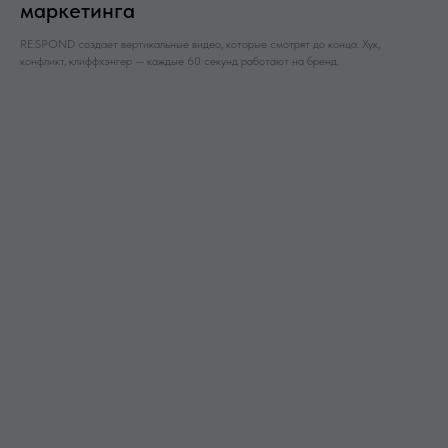
маркетинга
RE:SPOND создает вертикальные видео, которые смотрят до конца. Хук,
конфликт, клиффхэнгер — каждые 60 секунд работают на бренд.