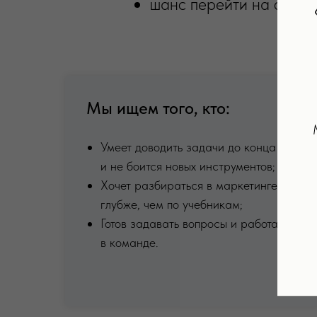
шанс перейти на оплач
Мы ищем того, кто:
Умеет доводить задачи до конца
и не боится новых инструментов;
Хочет разбираться в маркетинге
глубже, чем по учебникам;
Готов задавать вопросы и работать
в команде.