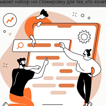
ает набор на стажировку для тех, кто хочет
опыт на реальных задачах.
 в digital и помогаем компаниям находить к
ктов становится больше, поэтому мы открыва
».
ка:
роцессе работы;
ектах агентства: от исследований до внедрен
ть смежные направления — копирайтинг, ана
прохождении практики и договора для ВУЗа