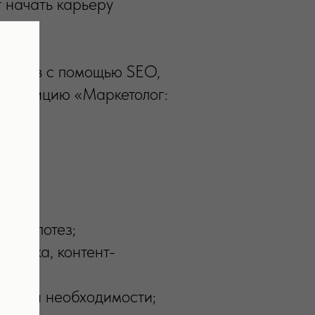
 начать карьеру
лиентов с помощью SEO,
ем позицию «Маркетолог:
ия гипотез;
литика, контент-
 — при необходимости;