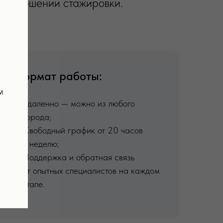
 завершении стажировки.
Формат работы:
м
Удаленно — можно из любого
города;
Свободный график от 20 часов
в неделю;
Поддержка и обратная связь
от опытных специалистов на каждом
этапе.