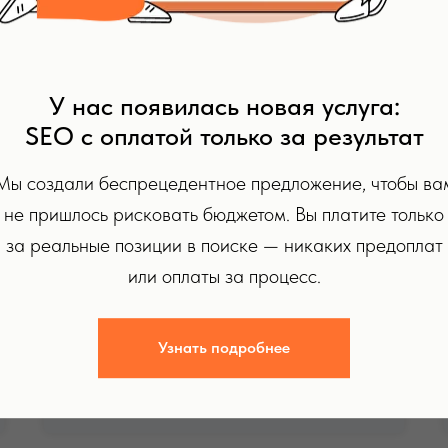
иваемую должность у нас или у партнеров по
У нас появилась новая услуга:
SEO с оплатой только за результат
Чем вы будете заниматься:
Мы создали беспрецедентное предложение, чтобы ва
Ваши задачи будут зависеть
не пришлось рисковать бюджетом. Вы платите только
от проекта, но мы обещаем, что это
за реальные позиции в поиске — никаких предоплат
не будут «тестовые задания ради
или оплаты за процесс.
заданий». Все, что вы будете
делать — часть живых проектов.
Узнать подробнее