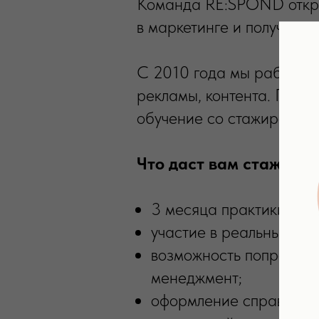
Команда RE:SPOND открыв
в маркетинге и получить 
С 2010 года мы работаем
рекламы, контента. Прое
обучение со стажировкой
Что даст вам стажиров
3 месяца практики в п
участие в реальных про
возможность попробова
менеджмент;
оформление справки о 