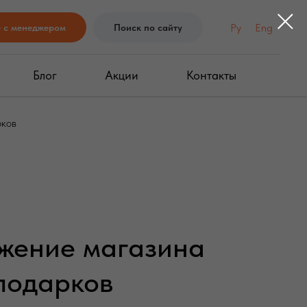
Ру
Eng
е с менеджером
Поиск по сайту
Блог
Акции
Контакты
рков
жение магазина
подарков