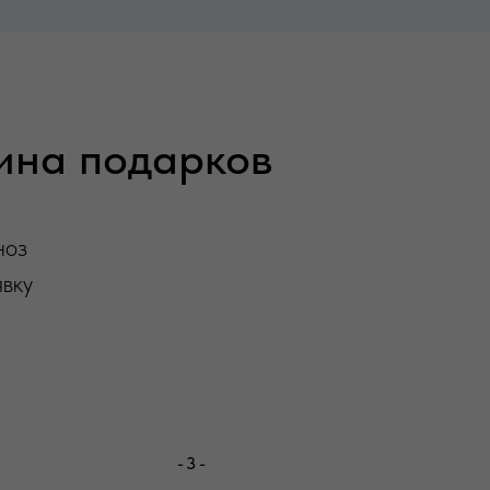
зина подарков
ноз
явку
-3-