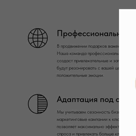
Профессиональный к
В продвижении подарков важен визуал
Наша команда профессиональных диза
создаст привлекательные и запоминаю
будут резонировать с вашей целевой а
положительные эмоции.
Адаптация под сезо
Мы учитываем сезонность бизнеса и з
маркетинговые кампании к ключевым п
позволяет максимально эффективно ис
спроса и привлекать больше клиентов.