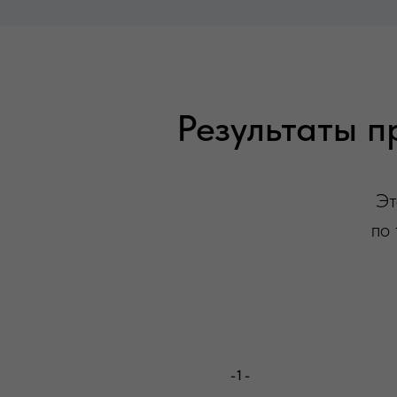
Результаты п
Эт
по 
-1-