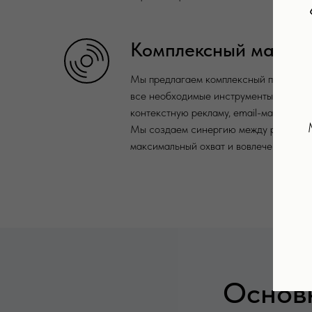
Комплексный маркет
Мы предлагаем комплексный подход к
все необходимые инструменты: SEO, к
контекстную рекламу, email-маркетинг
Мы создаем синергию между различны
максимальный охват и вовлеченность а
Основ