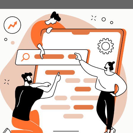
онтент
ьный и эмоциональный контент.
йнеров и копирайтеров
щиеся материалы, которые
удиторией и вызывать у нее
нные пики
аранее планируем
раздникам и событиям. Это
пользовать пиковые периоды