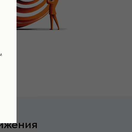
м
ижения