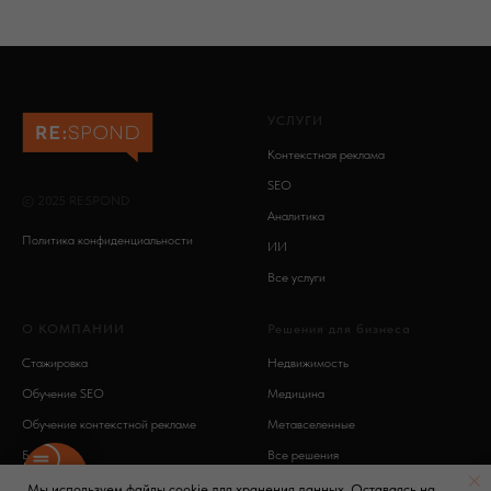
УСЛУГИ
Контекстная реклама
SEO
© 2025 RE:SPOND
Аналитика
Политика конфиденциальности
ИИ
Все услуги
О КОМПАНИИ
Решения для бизнеса
Стажировка
Недвижимость
Обучение SEO
Медицина
Обучение контекстной рекламе
Метавселенные
Блог
Все решения
Мы используем файлы cookie для хранения данных. Оставаясь на