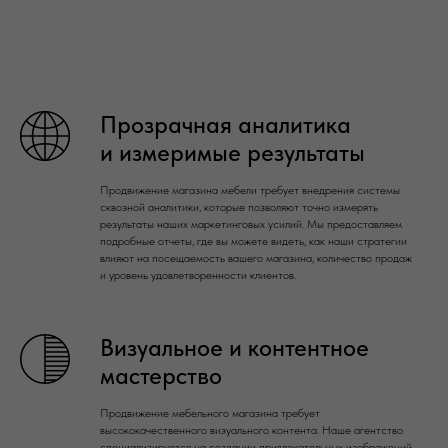
Прозрачная аналитика
и измеримые результаты
Продвижение магазина мебели требует внедрения системы
сквозной аналитики, которые позволяют точно измерять
результаты наших маркетинговых усилий. Мы предоставляем
подробные отчеты, где вы можете видеть, как наши стратегии
влияют на посещаемость вашего магазина, количество продаж
и уровень удовлетворенности клиентов.
Визуальное и контентное
мастерство
Продвижение мебельного магазина требует
высококачественного визуального контента. Наше агентство
специализируется на создании привлекательных изображений,