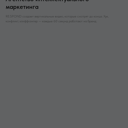
маркетинга
RE:SPOND создает вертикальные видео, которые смотрят до конца. Хук,
конфликт, клиффхэнгер — каждые 60 секунд работают на бренд.