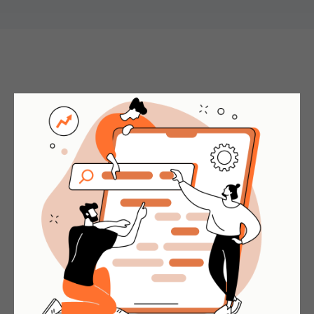
Результаты после запуска
сайта на Joomla
Это усредненные результаты. Чтобы
получить прогноз по трафику и бюджету
для вашей ниши, оставьте заявку в форме
ниже
-1-
Конверсия до 25%