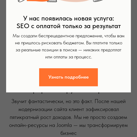
Сайт от RE: SPOND — ваш ключ к прорывным
результатам в бизнесе. Созданные нами веб-
У нас появилась новая услуга:
ресурсы феноменально эффективны, их показатели
SEO с оплатой только за результат
конверсии в разы выше среднерыночных.
Мы создали беспрецедентное предложение, чтобы вам
Конверсия сайтов и лендингов доходит до 10%,
не пришлось рисковать бюджетом. Вы платите только
а иногда и до 25%
за реальные позиции в поиске — никаких предоплат
или оплаты за процесс.
Узнать подробнее
-2-
Прирост выручки в 5 раз
Звучит фантастически, но это факт. После нашей
модернизации сайта клиент зафиксировал
пятикратный рост доходов. Мы не просто создаем
онлайн-ресурсы на Joomla — мы трансформируем
бизнес