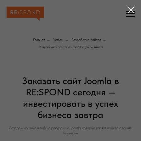
Главная
→
Услуги
→
Разработка сайтов
→
Разработка сайта на Joomla для бизнеса
Заказать сайт Joomla в
RE:SPOND сегодня —
инвестировать в успех
бизнеса завтра
Создаем мощные и гибкие ресурсы на Joomla, которые растут вместе с вашим
бизнесом