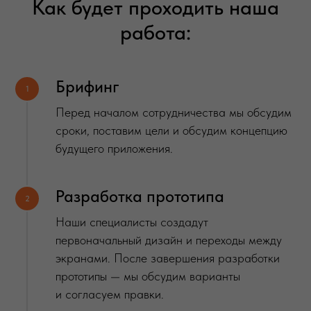
Как будет проходить наша
работа:
Брифинг
1
Перед началом сотрудничества мы обсудим
сроки, поставим цели и обсудим концепцию
будущего приложения.
Разработка прототипа
2
Наши специалисты создадут
первоначальный дизайн и переходы между
экранами. После завершения разработки
прототипы — мы обсудим варианты
и согласуем правки.