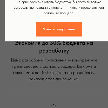
не пришлось рисковать бюджетом. Вы платите только
получить прогноз по трафику и бюджету
за реальные позиции в поиске — никаких предоплат или
для вашей ниши, оставьте заявку в форме
оплаты за процесс.
ниже
Узнать подробнее
-1-
Экономия до 30% бюджета на
разработку
Цена разработки приложения — конкурентное
преимущество cross-платформера. Вы можете
сэкономить до 30% бюджета на разработку,
заказав cross-приложение.
-2-