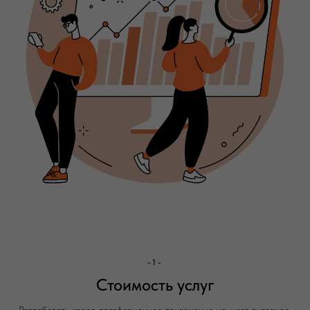
-1-
Стоимость услуг