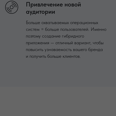
Привлечение новой
аудитории
Больше охватываемых операционных
систем = больше пользователей. Именно
поэтому создание гибридного
приложения — отличный вариант, чтобы
повысить узнаваемость вашего бренда
и получить больше клиентов.