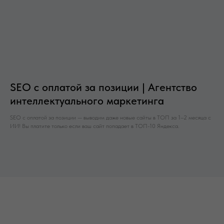
SEO с оплатой за позиции | Агентство
интеллектуального маркетинга
SEO с оплатой за позиции — выводим даже новые сайты в ТОП за 1–2 месяца с
ИИ! Вы платите только если ваш сайт попадает в ТОП-10 Яндекса.