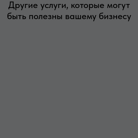
Другие услуги, которые могут
быть полезны вашему бизнесу