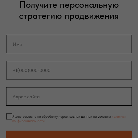
Получите персональную
стратегию продвижения
Я даю согласие на обработку персональных данных на условиях
политики
конфиденциальности