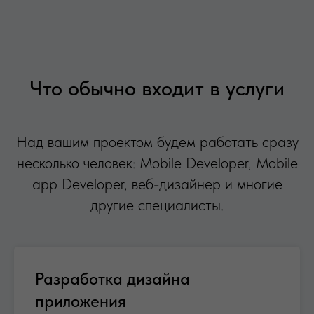
Что обычно входит в услуги
Над вашим проектом будем работать сразу
несколько человек: Mobile Developer, Mobile
app Developer, веб-дизайнер и многие
другие специалисты.
Разработка дизайна
приложения