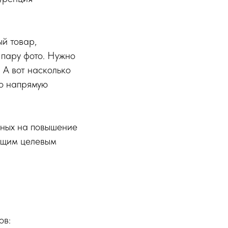
ый товар,
 пару фото. Нужно
 А вот насколько
то напрямую
нных на повышение
ующим целевым
ов: