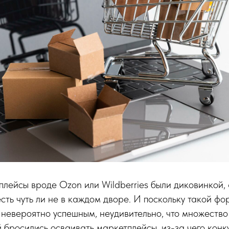
лейсы вроде Ozon или Wildberries были диковинкой, 
есть чуть ли не в каждом дворе. И поскольку такой фо
 невероятно успешным, неудивительно, что множество
бросились осваивать маркетплейсы, из-за чего конк