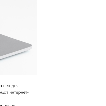
а сегодня
рмат интернет-
уренция