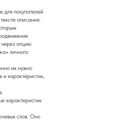
е для покупателей
тексте описания.
которым
продвижение
 через опцию
ка» личного
енно их нужно
в и характеристик,
в.
ше характеристик
ючевых слов. Оно