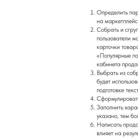
Определить пар
на маркетплейса
Собрать и сгру
пользователи м
карточки товар
«Популярные по
кабинета прода
Выбрать из соб
будет использо
подготовке текс
Сформулировать
Заполнить хара
указано, тем б
Написать прода
влияет на резул