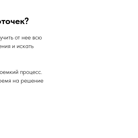
рточек?
учить от нее всю
ения и искать
оемкий процесс.
время на решение