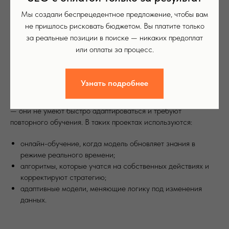
Есть бизнес-сферы, где ситуация меняется буквально
каждую минуту:
Мы создали беспрецедентное предложение, чтобы вам
не пришлось рисковать бюджетом. Вы платите только
динамическое ценообразование в быстрорастущих
за реальные позиции в поиске — никаких предоплат
нишах;
или оплаты за процесс.
логистика с постоянно изменяющимися маршрутами и
ограничениями;
распределение нагрузки в крупных контакт-центрах.
Узнать подробнее
Коробочные модели плохо справляются с такими условиями
— они не умеют быстро адаптироваться и требуют
повторного обучения. В таких проектах используются:
онлайн-обучение, когда модель обновляет знания в
режиме реального времени;
алгоритмы, которые учатся на собственных действиях и
корректируют стратегию;
адаптивные модели, меняющие логику под изменения
данных.